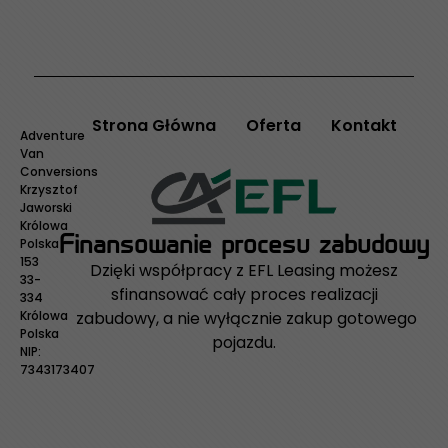
Strona Główna
Oferta
Kontakt
Adventure
Van
Conversions
Krzysztof
Jaworski
Królowa
Finansowanie procesu zabudowy
Polska
153
Dzięki współpracy z EFL Leasing możesz
33-
sfinansować cały proces realizacji
334
zabudowy, a nie wyłącznie zakup gotowego
Królowa
Polska
pojazdu.
NIP:
7343173407