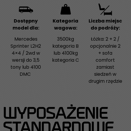
Dostępny
Kategoria
Liczba miejsc
model dla:
wagowa:
do podróży:
Mercedes
3500kg
Łóżka: 2 + 2 /
Sprinter L2H2
kategoria B
opcjonalnie 2
4×4 / 2wd w
lub 4100kg
+ sofa
wersji do 3,5
kategoria C
comfort
tony lub 4100
zamiast
DMC
siedzeń w
drugim rzędzie
WYPOSAŻENIE
STANDARDOWE