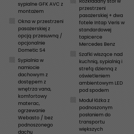
Rozkładany stół w
sypialne GFK AVC z
przestrzeni
montażem
pasażerskiej + dwa
Okna w przestrzeni
fotele Intap Veris w
pasażerskiej z
standardowej
opcją przesuwną /
tapicerce
opcjonalnie
Mercedes Benz
Dometic S4
Szafki wiszące nad
Sypialnia w
kuchnią, sypialnią i
namiocie
strefą dzienną z
dachowym z
oświetleniem
dostępem z
ambientowym LED
wnętrza vana,
pod spodem
komfortowy
Moduł łóżka z
materac,
podnoszonym
ogrzewanie
posłaniem do
Webasto / bez
transportu
podnoszonego
większych
dachu