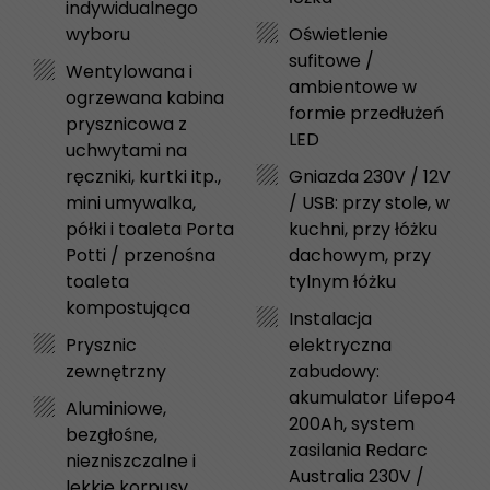
indywidualnego
wyboru
Oświetlenie
sufitowe /
Wentylowana i
ambientowe w
ogrzewana kabina
formie przedłużeń
prysznicowa z
LED
uchwytami na
ręczniki, kurtki itp.,
Gniazda 230V / 12V
mini umywalka,
/ USB: przy stole, w
półki i toaleta Porta
kuchni, przy łóżku
Potti / przenośna
dachowym, przy
toaleta
tylnym łóżku
kompostująca
Instalacja
Prysznic
elektryczna
zewnętrzny
zabudowy:
akumulator Lifepo4
Aluminiowe,
200Ah, system
bezgłośne,
zasilania Redarc
niezniszczalne i
Australia 230V /
lekkie korpusy