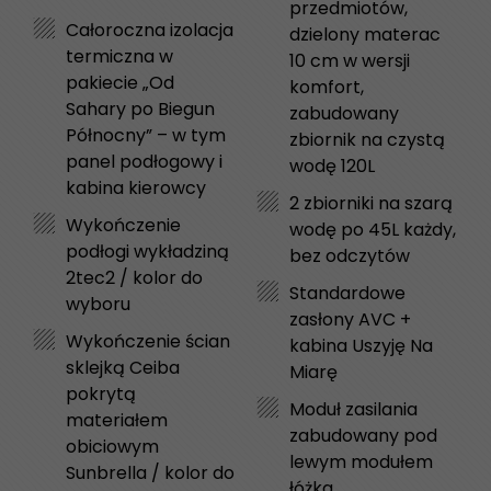
przedmiotów,
Całoroczna izolacja
dzielony materac
termiczna w
10 cm w wersji
pakiecie „Od
komfort,
Sahary po Biegun
zabudowany
Północny” – w tym
zbiornik na czystą
panel podłogowy i
wodę 120L
kabina kierowcy
2 zbiorniki na szarą
Wykończenie
wodę po 45L każdy,
podłogi wykładziną
bez odczytów
2tec2 / kolor do
Standardowe
wyboru
zasłony AVC +
Wykończenie ścian
kabina Uszyję Na
sklejką Ceiba
Miarę
pokrytą
Moduł zasilania
materiałem
zabudowany pod
obiciowym
lewym modułem
Sunbrella / kolor do
łóżka