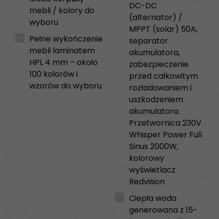
DC-DC
mebli / kolory do
(alternator) /
wyboru
MPPT (solar) 50A,
Pełne wykończenie
separator
mebli laminatem
akumulatora,
HPL 4 mm – około
zabezpieczenie
100 kolorów i
przed całkowitym
wzorów do wyboru
rozładowaniem i
uszkodzeniem
akumulatora.
Przetwornica 230V
Whisper Power Full
Sinus 2000W,
kolorowy
wyświetlacz
Redvision
Ciepła woda
generowana z 15-