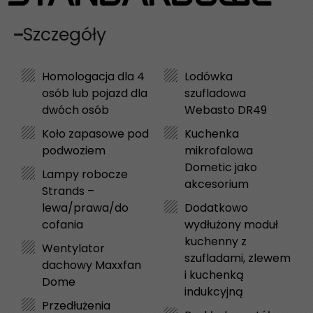
Szczegóły
Homologacja dla 4
Lodówka
osób lub pojazd dla
szufladowa
dwóch osób
Webasto DR49
Koło zapasowe pod
Kuchenka
podwoziem
mikrofalowa
Dometic jako
Lampy robocze
akcesorium
Strands –
lewa/prawa/do
Dodatkowo
cofania
wydłużony moduł
kuchenny z
Wentylator
szufladami, zlewem
dachowy Maxxfan
i kuchenką
Dome
indukcyjną
Przedłużenia