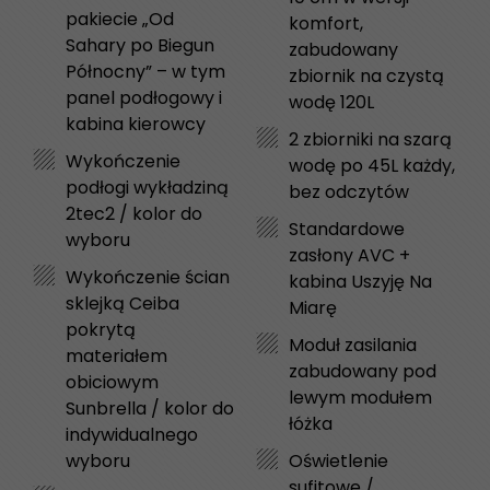
pakiecie „Od
komfort,
Sahary po Biegun
zabudowany
Północny” – w tym
zbiornik na czystą
panel podłogowy i
wodę 120L
kabina kierowcy
2 zbiorniki na szarą
Wykończenie
wodę po 45L każdy,
podłogi wykładziną
bez odczytów
2tec2 / kolor do
Standardowe
wyboru
zasłony AVC +
Wykończenie ścian
kabina Uszyję Na
sklejką Ceiba
Miarę
pokrytą
Moduł zasilania
materiałem
zabudowany pod
obiciowym
lewym modułem
Sunbrella / kolor do
łóżka
indywidualnego
wyboru
Oświetlenie
sufitowe /