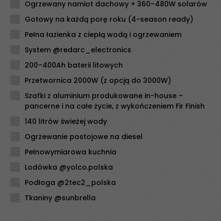
Ogrzewany namiot dachowy + 360–480W solarów
Gotowy na każdą porę roku (4-season ready)
Pełna łazienka z ciepłą wodą i ogrzewaniem
System @redarc_electronics
200–400Ah baterii litowych
Przetwornica 2000W (z opcją do 3000W)
Szafki z aluminium produkowane in-house –
pancerne i na całe życie, z wykończeniem Fir Finish
140 litrów świeżej wody
Ogrzewanie postojowe na diesel
Pełnowymiarowa kuchnia
Lodówka @yolco.polska
Podłoga @2tec2_polska
Tkaniny @sunbrella