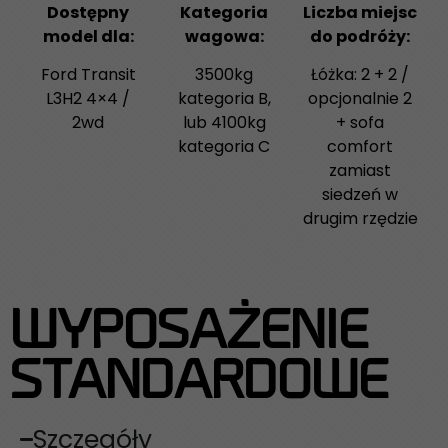
Dostępny
Kategoria
Liczba miejsc
model dla:
wagowa:
do podróży:
Ford Transit
3500kg
Łóżka: 2 + 2 /
L3H2 4×4 /
kategoria B,
opcjonalnie 2
2wd
lub 4100kg
+ sofa
kategoria C
comfort
zamiast
siedzeń w
drugim rzędzie
WYPOSAŻENIE
STANDARDOWE
Szczegóły