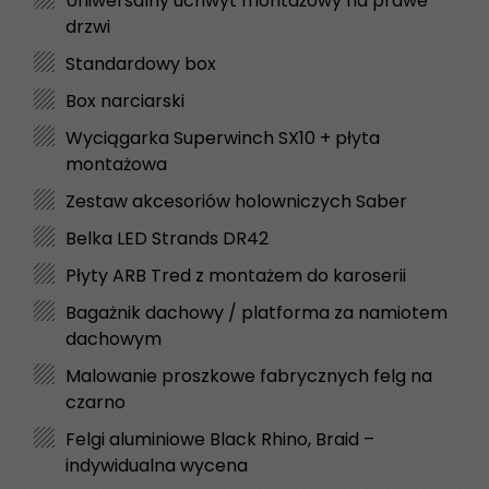
Uniwersalny uchwyt montażowy na prawe
drzwi
Standardowy box
Box narciarski
Wyciągarka Superwinch SX10 + płyta
montażowa
Zestaw akcesoriów holowniczych Saber
Belka LED Strands DR42
Płyty ARB Tred z montażem do karoserii
Bagażnik dachowy / platforma za namiotem
dachowym
Malowanie proszkowe fabrycznych felg na
czarno
Felgi aluminiowe Black Rhino, Braid –
indywidualna wycena