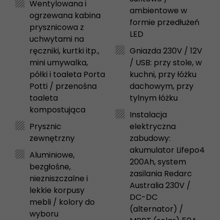
Wentylowana i
ambientowe w
ogrzewana kabina
formie przedłużeń
prysznicowa z
LED
uchwytami na
ręczniki, kurtki itp.,
Gniazda 230V / 12V
mini umywalka,
/ USB: przy stole, w
półki i toaleta Porta
kuchni, przy łóżku
Potti / przenośna
dachowym, przy
toaleta
tylnym łóżku
kompostująca
Instalacja
Prysznic
elektryczna
zewnętrzny
zabudowy:
akumulator Lifepo4
Aluminiowe,
200Ah, system
bezgłośne,
zasilania Redarc
niezniszczalne i
Australia 230V /
lekkie korpusy
DC-DC
mebli / kolory do
(alternator) /
wyboru