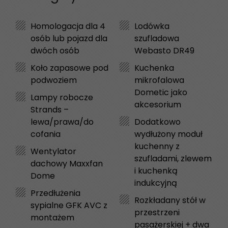
Homologacja dla 4
Lodówka
osób lub pojazd dla
szufladowa
dwóch osób
Webasto DR49
Koło zapasowe pod
Kuchenka
podwoziem
mikrofalowa
Dometic jako
Lampy robocze
akcesorium
Strands –
lewa/prawa/do
Dodatkowo
cofania
wydłużony moduł
kuchenny z
Wentylator
szufladami, zlewem
dachowy Maxxfan
i kuchenką
Dome
indukcyjną
Przedłużenia
Rozkładany stół w
sypialne GFK AVC z
przestrzeni
montażem
pasażerskiej + dwa