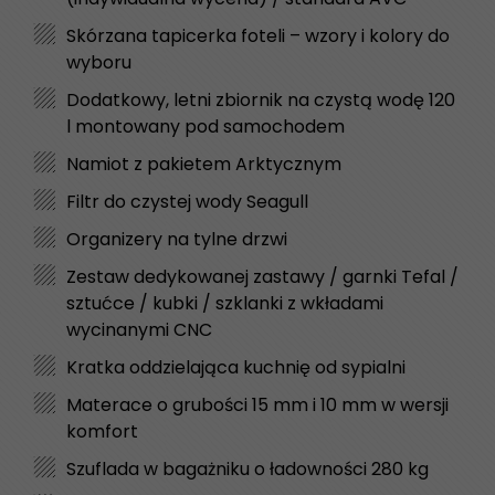
Skórzana tapicerka foteli – wzory i kolory do
wyboru
Dodatkowy, letni zbiornik na czystą wodę 120
l montowany pod samochodem
Namiot z pakietem Arktycznym
Filtr do czystej wody Seagull
Organizery na tylne drzwi
Zestaw dedykowanej zastawy / garnki Tefal /
sztućce / kubki / szklanki z wkładami
wycinanymi CNC
Kratka oddzielająca kuchnię od sypialni
Materace o grubości 15 mm i 10 mm w wersji
komfort
Szuflada w bagażniku o ładowności 280 kg