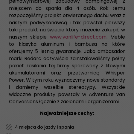
pełnowymiarowej zabudowy campingowej z
miejscem do spania dla 4 osób. Rok temu
rozpoczęliśmy projekt otwieranego dachu wraz z
naszym podwykonawcą i tak powstał pierwszy
taki produkt na świecie który możecie zakupić w
naszym sklepie
www.vanlife-direct.com.
Meble
to klasyka aluminum i bambusa na które
oferujemy 5 letnią gwarancje. Jako ambasador
marki Redarc oczywiście zainstalowaliśmy pełny
pakiet zasilania tej firmy sparowany z litowymi
akumulatorami oraz przetwornicą Whisper
Power. W tym roku wyznaczymy nowe standardy
i złamiemy wszelkie stereotypy. Wszystkie
widoczne produkty powstały w Adventure van
Conversions łącznie z zasłonami i organizerami
Najważniejsze cechy:
4 miejsca do jazdy i spania