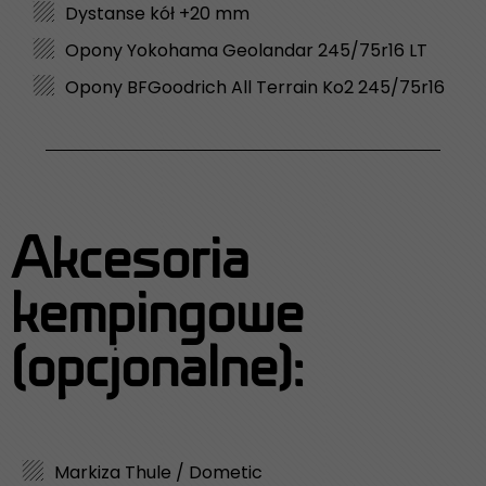
Dystanse kół +20 mm
Opony Yokohama Geolandar 245/75r16 LT
Opony BFGoodrich All Terrain Ko2 245/75r16
Akcesoria
kempingowe
(opcjonalne):​
Markiza Thule / Dometic