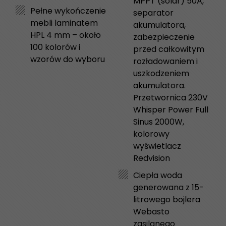
MPPT (solar) 50A,
Pełne wykończenie
separator
mebli laminatem
akumulatora,
HPL 4 mm – około
zabezpieczenie
100 kolorów i
przed całkowitym
wzorów do wyboru
rozładowaniem i
uszkodzeniem
akumulatora.
Przetwornica 230V
Whisper Power Full
Sinus 2000W,
kolorowy
wyświetlacz
Redvision
Ciepła woda
generowana z 15-
litrowego bojlera
Webasto
zasilanego