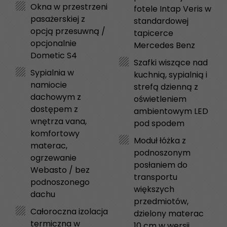
Okna w przestrzeni
fotele Intap Veris w
pasażerskiej z
standardowej
opcją przesuwną /
tapicerce
opcjonalnie
Mercedes Benz
Dometic S4
Szafki wiszące nad
Sypialnia w
kuchnią, sypialnią i
namiocie
strefą dzienną z
dachowym z
oświetleniem
dostępem z
ambientowym LED
wnętrza vana,
pod spodem
komfortowy
Moduł łóżka z
materac,
podnoszonym
ogrzewanie
posłaniem do
Webasto / bez
transportu
podnoszonego
większych
dachu
przedmiotów,
Całoroczna izolacja
dzielony materac
termiczna w
10 cm w wersji