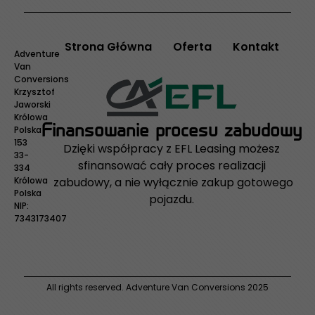
Strona Główna
Oferta
Kontakt
Adventure
Van
Conversions
Krzysztof
Jaworski
Królowa
Finansowanie procesu zabudowy
Polska
153
Dzięki współpracy z EFL Leasing możesz
33-
sfinansować cały proces realizacji
334
zabudowy, a nie wyłącznie zakup gotowego
Królowa
Polska
pojazdu.
NIP:
7343173407
All rights reserved. Adventure Van Conversions 2025