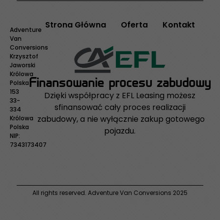
Strona Główna
Oferta
Kontakt
Adventure
Van
Conversions
Krzysztof
Jaworski
Królowa
Finansowanie procesu zabudowy
Polska
153
Dzięki współpracy z EFL Leasing możesz
33-
sfinansować cały proces realizacji
334
zabudowy, a nie wyłącznie zakup gotowego
Królowa
Polska
pojazdu.
NIP:
7343173407
All rights reserved. Adventure Van Conversions 2025