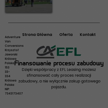
Strona Główna
Oferta
Kontakt
Adventure
Van
Conversions
Krzysztof
Jaworski
Królowa
Finansowanie procesu zabudowy
Polska
153
Dzięki współpracy z EFL Leasing możesz
33-
sfinansować cały proces realizacji
334
zabudowy, a nie wyłącznie zakup gotowego
Królowa
Polska
pojazdu.
NIP:
7343173407