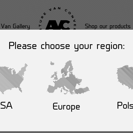
Van Gallery
Shop our products
Please choose your region:
dding-top: 140px !important;padding-bottom: 140px !i
custom_heading text=”Eventy” font_container=”tag:h1|
ttom: 40px !important;}”][vc_custom_heading text=”D
 Adventure Vanów. To miejsce w którym możecie wymieni
ię bawić! Formuła jest prosta – podróże z dala od cywili
USA
Pol
Europe
pólna pasja!
h.