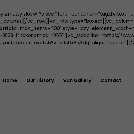
ny zimowy zlot w Polsce.” font_container=”tag:div|text_
c_column][/vc_row][vc_row type=”boxed”][vc_column
rtfolio” max_items=”100″ style=”lazy” element_width=
3939-1″ taxonomies=”955″][vc_video link=”https://w
ww.youtube.com/watch?v=z9p0xEojEdg” align=”center”][
Home
Our History
Van Gallery
Contact