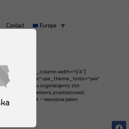
Contact
Europe
mportant;}”][vc_column width=”1/4″]
text_align:center” use_theme_fonts=”yes”
wa razy do roku organizujemy zlot
ć się doświadczeniami, przetestować
zacji oraz te 4×4 – nieważne jakim
ska