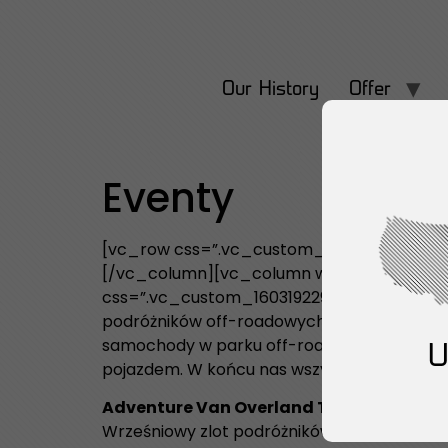
Our History
Offer
Eventy
[vc_row css=”.vc_custom_1602769206513{pa
[/vc_column][vc_column width=”1/2″][vc_
css=”.vc_custom_1603192297614{padding-bo
podróżników off-roadowych i użytkowników
samochody w parku off-roadowym i świetnie s
pojazdem. W końcu nas wszystkich łączy ws
Adventure Van Overland Trophy
Wrześniowy zlot podróżników off-roadowyc