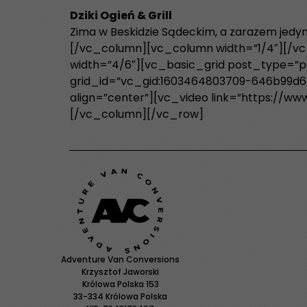
Dziki Ogień & Grill
Zima w Beskidzie Sądeckim, a zarazem jedy
[/vc_column][vc_column width=”1/4″][/v
width=”4/6″][vc_basic_grid post_type=”po
grid_id=”vc_gid:1603464803709-646b99d6-
align=”center”][vc_video link=”https://w
[/vc_column][/vc_row]
Adventure Van Conversions
Krzysztof Jaworski
Królowa Polska 153
33-334 Królowa Polska