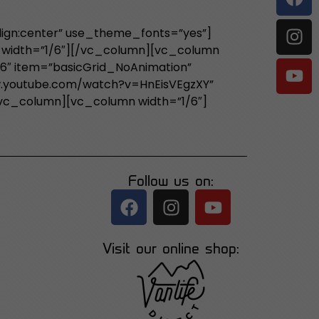
align:center” use_theme_fonts=”yes”]
 width=”1/6″][/vc_column][vc_column
”6″ item=”basicGrid_NoAnimation”
ww.youtube.com/watch?v=HnEisVEgzXY”
/vc_column][vc_column width=”1/6″]
Follow us on:
Visit our online shop: